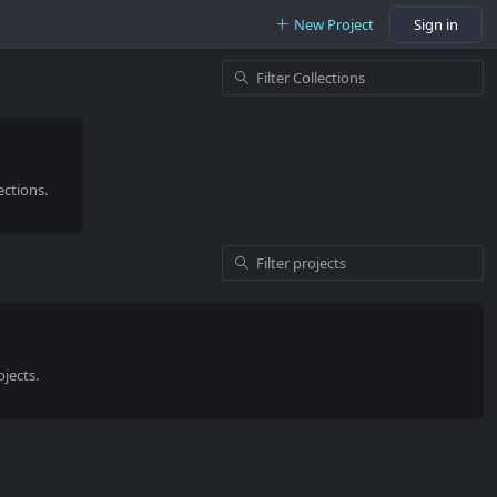
New Project
Sign in
ections.
jects.