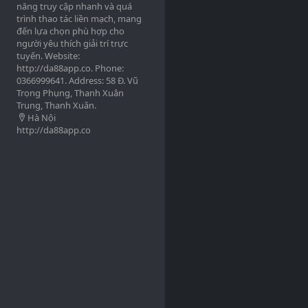
năng truy cập nhanh và quá
trình thao tác liền mạch, mang
đến lựa chọn phù hợp cho
người yêu thích giải trí trực
tuyến. Website:
http://da88app.co. Phone:
0366999641. Address: 58 Đ. Vũ
Trọng Phụng, Thanh Xuân
Trung, Thanh Xuân.
Hà Nội
http://da88app.co