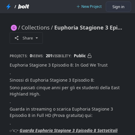
/
New Project
Sign in
Collections
Euphoria Stagione 3 Episodio 8 Streaming italiano
Euphoria Stagione 3 Episodio 8 Streaming italiano
Share
0
201
Public
PROJECTS:
VIEWS:
VISIBILITY:
Euphoria Stagione 3 Episodio 8: In God We Trust
.
Sinossi di Euphoria Stagione 3 Episodio 8:
Sono passati cinque anni per gli ex studenti della East
Highland High.
.
Guarda in streaming o scarica Euphoria Stagione 3
Episodio 8 in Full HD (Prova gratuita) qui:
.
✅👉
Guarda Euphoria Stagione 3 Episodio 8 Sottotitoli